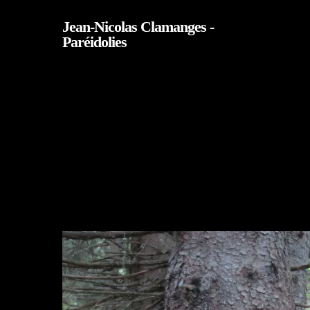
Skip
Jean-Nicolas Clamanges -
to
Paréidolies
main
content