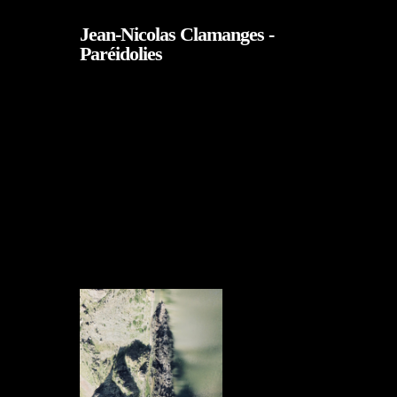
Skip
Jean-Nicolas Clamanges -
to
Paréidolies
main
content