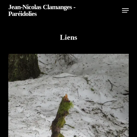
Skip
Jean-Nicolas Clamanges -
Menu
Paréidolies
to
Close
main
Menu
Liens
content