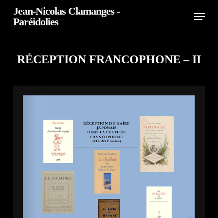
Skip
Jean-Nicolas Clamanges -
Menu
Paréidolies
to
Close
main
Menu
RÉCEPTION FRANCOPHONE – II
content