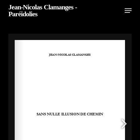
Skip
Jean-Nicolas Clamanges -
Menu
Paréidolies
to
Close
main
Menu
content