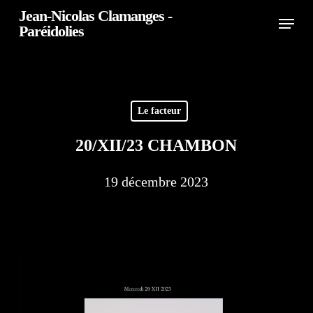
Skip
Jean-Nicolas Clamanges -
Menu
Paréidolies
to
Close
main
Menu
content
Le facteur
20/XII/23 CHAMBON
19 décembre 2023