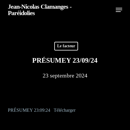
Skip
Jean-Nicolas Clamanges -
Menu
Paréidolies
to
Close
main
Menu
content
Le facteur
PRÉSUMEY 23/09/24
23 septembre 2024
PRÉSUMEY 23:09:24
Télécharger