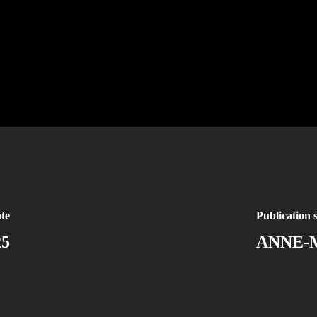
te
Publication 
5
ANNE-M