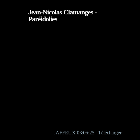
Skip
Jean-Nicolas Clamanges -
to
Paréidolies
main
content
JAFFEUX 03:05:25
Télécharger